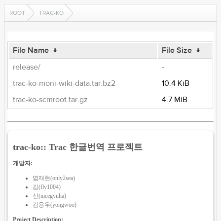
ROOT
TRAC-KO
File Name
↓
File Size
↓
release/
-
trac-ko-moni-wiki-data.tar.bz2
10.4 KiB
trac-ko-scmroot.tar.gz
4.7 MiB
trac-ko:: Trac 한글번역 프로젝트
개발자:
염재현(only2sea)
김(fly1004)
신(nicegyuha)
김용우(yongwoo)
Project Description: