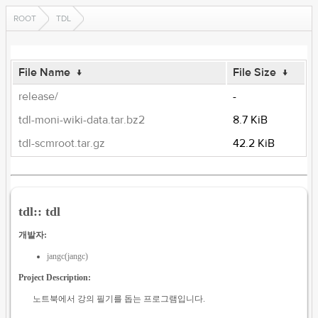
ROOT
TDL
File Name
↓
File Size
↓
release/
-
tdl-moni-wiki-data.tar.bz2
8.7 KiB
tdl-scmroot.tar.gz
42.2 KiB
tdl:: tdl
개발자:
jangc(jangc)
Project Description:
노트북에서 강의 필기를 돕는 프로그램입니다.