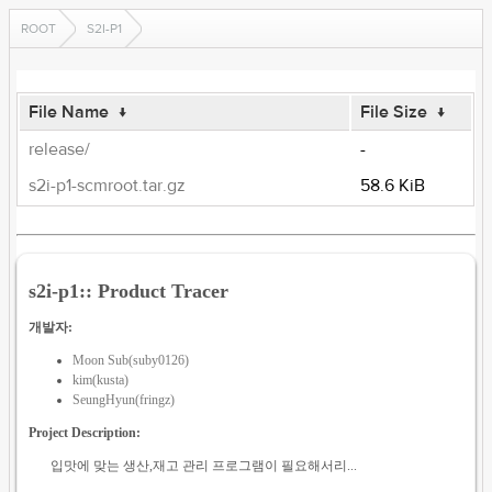
ROOT
S2I-P1
File Name
↓
File Size
↓
release/
-
s2i-p1-scmroot.tar.gz
58.6 KiB
s2i-p1:: Product Tracer
개발자:
Moon Sub(suby0126)
kim(kusta)
SeungHyun(fringz)
Project Description:
입맛에 맞는 생산,재고 관리 프로그램이 필요해서리...