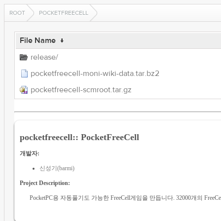
ROOT
POCKETFREECELL
File Name
↓
release/
pocketfreecell-moni-wiki-data.tar.bz2
pocketfreecell-scmroot.tar.gz
pocketfreecell:: PocketFreeCell
개발자:
신성기(barmi)
Project Description:
PocketPC용 자동풀기도 가능한 FreeCell게임을 만듭니다. 32000개의 Fre