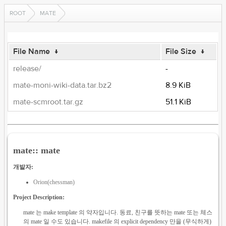
ROOT
MATE
File Name
↓
File Size
↓
release/
-
mate-moni-wiki-data.tar.bz2
8.9 KiB
mate-scmroot.tar.gz
51.1 KiB
mate:: mate
개발자:
Orion(chessman)
Project Description:
mate 는 make template 의 약자입니다. 동료, 친구를 뜻하는 mate 또는 체스
의 mate 일 수도 있습니다. makefile 의 explicit dependency 만을 (무식하게)