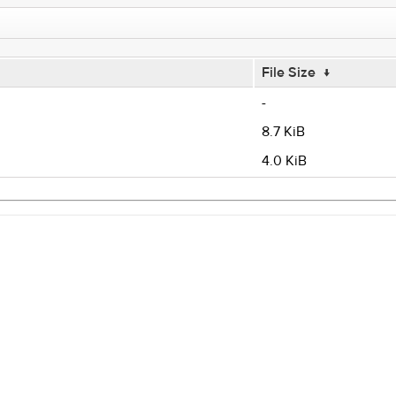
File Size
↓
-
8.7 KiB
4.0 KiB