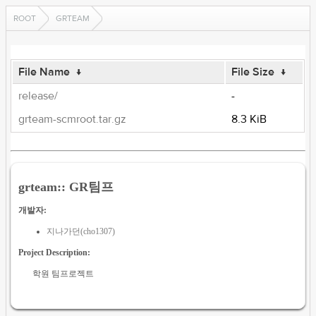
ROOT
GRTEAM
File Name
↓
File Size
↓
release/
-
grteam-scmroot.tar.gz
8.3 KiB
grteam:: GR팀프
개발자:
지나가던(cho1307)
Project Description:
학원 팀프로젝트