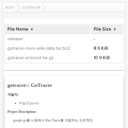
ROOT
GOTRACER
File Name
↓
File Size
↓
release/
-
gotracer-moni-wiki-data.tar.bz2
8.9 KiB
gotracer-scmroot.tar.gz
10.9 KiB
gotracer:: GoTracer
개발자:
하늘모(pyots)
Project Description:
google go를 사용해서 Ray Tracer를 개발하는 프로젝트.