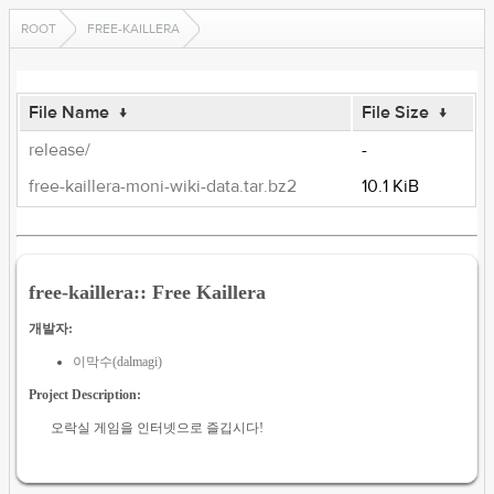
ROOT
FREE-KAILLERA
File Name
↓
File Size
↓
release/
-
free-kaillera-moni-wiki-data.tar.bz2
10.1 KiB
free-kaillera:: Free Kaillera
개발자:
이막수(dalmagi)
Project Description:
오락실 게임을 인터넷으로 즐깁시다!