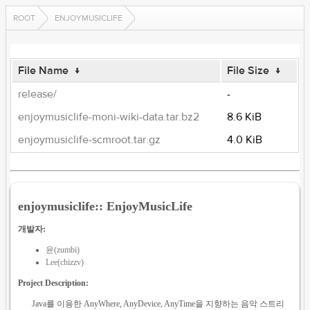
ROOT
ENJOYMUSICLIFE
File Name
↓
File Size
↓
release/
-
enjoymusiclife-moni-wiki-data.tar.bz2
8.6 KiB
enjoymusiclife-scmroot.tar.gz
4.0 KiB
enjoymusiclife:: EnjoyMusicLife
개발자:
윤(zumbi)
Lee(chizzv)
Project Description:
Java를 이용한 AnyWhere, AnyDevice, AnyTime을 지향하는 음악 스트리