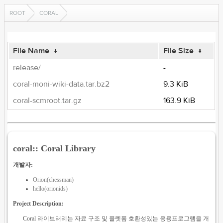
ROOT
CORAL
File Name
↓
File Size
↓
release/
-
coral-moni-wiki-data.tar.bz2
9.3 KiB
coral-scmroot.tar.gz
163.9 KiB
coral:: Coral Library
개발자:
Orion(chessman)
hello(orionids)
Project Description:
Coral 라이브러리는 자료 구조 및 플렛폼 호환성있는 응용프로그램을 개