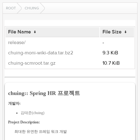
ROOT
CHUING
File Name
↓
File Size
↓
release/
-
chuing-moni-wiki-data.tar.bz2
9.3 KiB
chuing-scmroot.tar.gz
10.7 KiB
chuing:: Spring HR 프로젝트
개발자:
김태준(chuing)
Project Description:
최대한 유연한 프레임 워크 개발